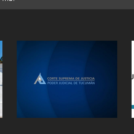
Dirección de
Comunicación Pública de
la Corte Suprema de
Justicia de Tucumán