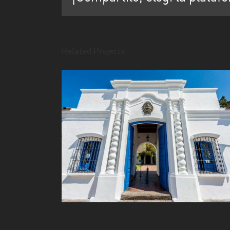
Related Projects
Realización Audiovisual –
Área de Innovación
Tecnológica para la
nueva museografía de la
Casa Histórica, Museo
Nacional de la
Independencia