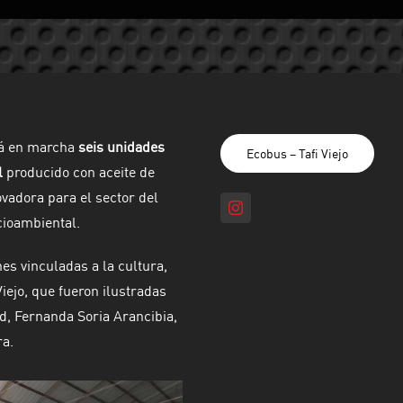
rá en marcha
seis unidades
Ecobus – Tafi Viejo
l
producido con aceite de
ovadora para el sector del
cioambiental.
s vinculadas a la cultura,
iejo, que fueron ilustradas
id, Fernanda Soria Arancibia,
ra.