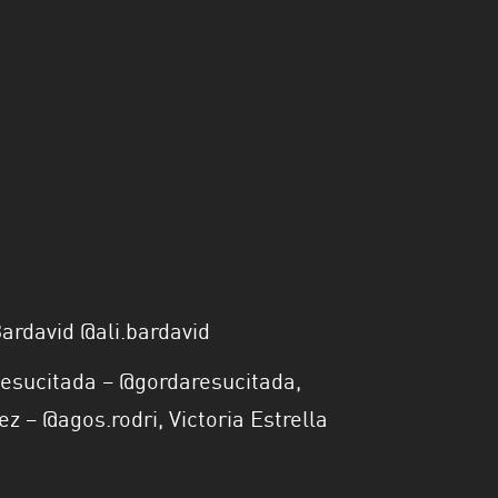
Bardavid @ali.bardavid
Resucitada – @gordaresucitada,
z – @agos.rodri, Victoria Estrella