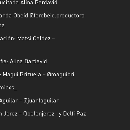
ucitada Alina Bardavid
anda Obeid @ferobeid.productora
da
ación: Matsi Caldez –
ía: Alina Bardavid
e: Magui Brizuela – @maguibri
micxs_
Aguilar – @juanfaguilar
én Jerez – @belenjerez_ y Delfi Paz