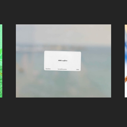
Las Muchas Partes –
0800 conflicto