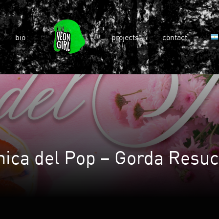
bio
projects
contact
hica del Pop – Gorda Resuc