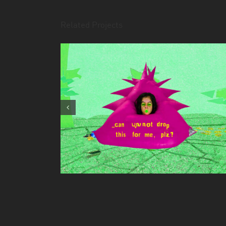
Related Projects
_can you not drop this for
me, plz?