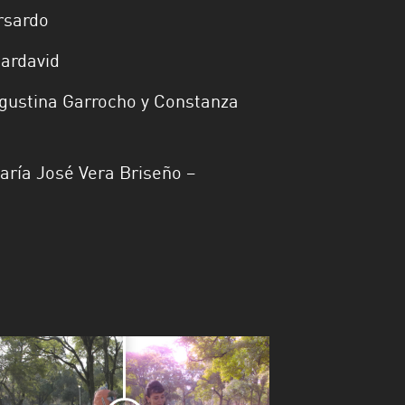
rsardo
Bardavid
Agustina Garrocho y Constanza
aría José Vera Briseño –