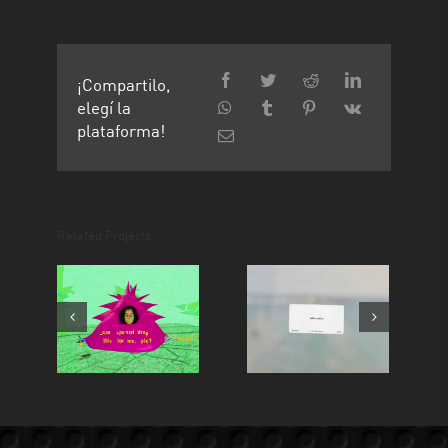
¡Compartilo,
elegí la
plataforma!
Related Projects
_can you not
Las Muchas
drop this for
Partes – 0800
me, plz?
conflicto